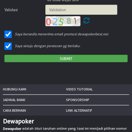
NEW
Validasi
TANGKAS
RTP
DEPOSIT
Saya bersedia menerima email promosi dewapokerbest.net
WITHDRAW
Saya setuju dengan peraturan yg berlaku.
SUBMIT
PROMOSI
DOWNLOAD APLIKASI
REFERRAL
HUBUNGI KAMI
VIDEO TUTORIAL
JADWAL BANK
JACKPOT
SPONSORSHIP
CARA BERMAIN
LINK ALTERNATIF
VIP MEMBER
Dewapoker
HUBUNGI KAMI
adalah situs taruhan online yang saat ini menjadi pilihan nomor
Dewapoker