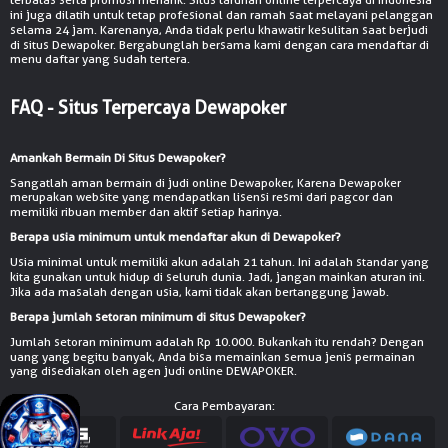
ini juga dilatih untuk tetap profesional dan ramah saat melayani pelanggan
selama 24 jam. Karenanya, Anda tidak perlu khawatir kesulitan saat berjudi
di situs Dewapoker. Bergabunglah bersama kami dengan cara mendaftar di
menu daftar yang sudah tertera.
FAQ - Situs Terpercaya Dewapoker
Amankah Bermain Di Situs Dewapoker?
Sangatlah aman bermain di judi online Dewapoker, Karena Dewapoker
merupakan website yang mendapatkan lisensi resmi dari pagcor dan
memiliki ribuan member dan aktif setiap harinya.
Berapa usia minimum untuk mendaftar akun di Dewapoker?
Usia minimal untuk memiliki akun adalah 21 tahun. Ini adalah standar yang
kita gunakan untuk hidup di seluruh dunia. Jadi, jangan mainkan aturan ini.
Jika ada masalah dengan usia, kami tidak akan bertanggung jawab.
Berapa jumlah setoran minimum di situs Dewapoker?
Jumlah setoran minimum adalah Rp 10.000. Bukankah itu rendah? Dengan
uang yang begitu banyak, Anda bisa memainkan semua jenis permainan
yang disediakan oleh agen judi online DEWAPOKER.
Cara Pembayaran: