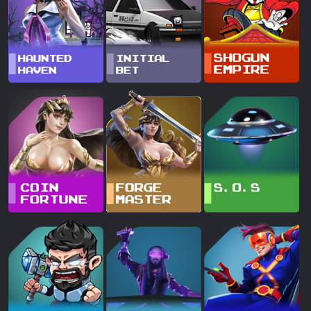
© Copyright 2026 dewapokerbest.net - All right reserved | 18+