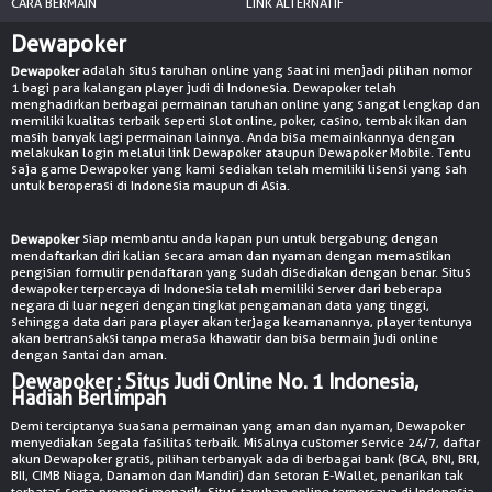
CARA BERMAIN
LINK ALTERNATIF
Dewapoker
adalah situs taruhan online yang saat ini menjadi pilihan nomor
Dewapoker
1 bagi para kalangan player judi di Indonesia. Dewapoker telah
menghadirkan berbagai permainan taruhan online yang sangat lengkap dan
memiliki kualitas terbaik seperti slot online, poker, casino, tembak ikan dan
masih banyak lagi permainan lainnya. Anda bisa memainkannya dengan
melakukan login melalui link Dewapoker ataupun Dewapoker Mobile. Tentu
saja game Dewapoker yang kami sediakan telah memiliki lisensi yang sah
untuk beroperasi di Indonesia maupun di Asia.
siap membantu anda kapan pun untuk bergabung dengan
Dewapoker
mendaftarkan diri kalian secara aman dan nyaman dengan memastikan
pengisian formulir pendaftaran yang sudah disediakan dengan benar. Situs
dewapoker terpercaya di Indonesia telah memiliki server dari beberapa
negara di luar negeri dengan tingkat pengamanan data yang tinggi,
sehingga data dari para player akan terjaga keamanannya, player tentunya
akan bertransaksi tanpa merasa khawatir dan bisa bermain judi online
dengan santai dan aman.
Dewapoker : Situs Judi Online No. 1 Indonesia,
Hadiah Berlimpah
Demi terciptanya suasana permainan yang aman dan nyaman, Dewapoker
menyediakan segala fasilitas terbaik. Misalnya customer service 24/7, daftar
akun Dewapoker gratis, pilihan terbanyak ada di berbagai bank (BCA, BNI, BRI,
BII, CIMB Niaga, Danamon dan Mandiri) dan setoran E-Wallet, penarikan tak
terbatas serta promosi menarik. Situs taruhan online terpercaya di Indonesia