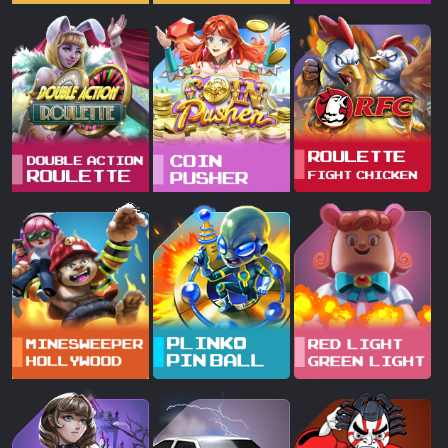
NEW
TANGKAS
RTP
DEPOSIT
WITHDRAW
PROMOSI
DOWNLOAD APLIKASI
REFERRAL
JACKPOT
VIP MEMBER
HUBUNGI KAMI