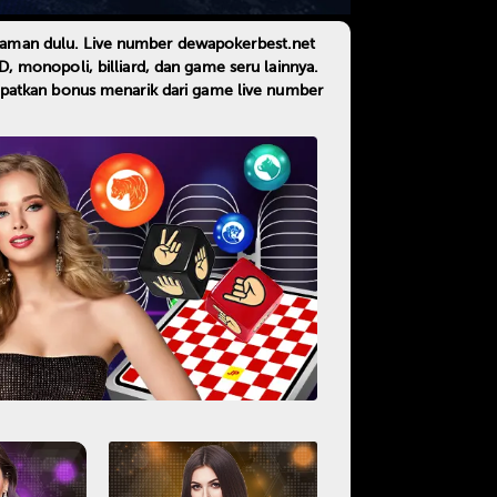
 jaman dulu. Live number dewapokerbest.net
, monopoli, billiard, dan game seru lainnya.
apatkan bonus menarik dari game live number