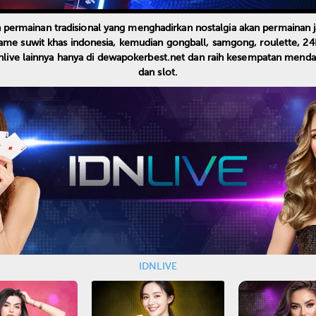
permainan tradisional yang menghadirkan nostalgia akan permainan
ame suwit khas indonesia, kemudian gongball, samgong, roulette, 24D
nlive lainnya hanya di dewapokerbest.net dan raih kesempatan mend
dan slot.
IDNLIVE