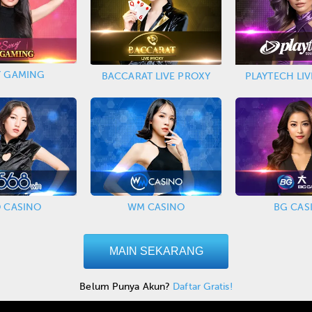
Y GAMING
BACCARAT LIVE PROXY
PLAYTECH LIV
 CASINO
WM CASINO
BG CAS
MAIN SEKARANG
Belum Punya Akun?
Daftar Gratis!