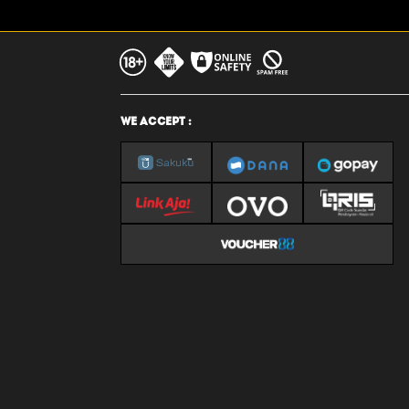
WE ACCEPT :