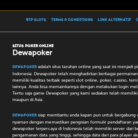
RTP SLOTS
TERMS & CONDITIONS
LINK ALTERNATIF
SITUS POKER ONLINE
Dewapoker
adalah situs taruhan online yang saat ini menjadi p
Dewapoker
Indonesia. Dewapoker telah menghadirkan berbagai permainan 
memiliki kualitas terbaik seperti slot online, poker, casino, t
lainnya. Anda bisa memainkannya dengan melakukan login mel
Tentu saja game Dewapoker yang kami sediakan telah memiliki l
maupun di Asia.
siap membantu anda kapan pun untuk bergabung de
Dewapoker
nyaman dengan memastikan pengisian formulir pendaftaran yan
dewapoker terpercaya di Indonesia telah memiliki server dari b
pengamanan data yang tinggi, sehingga data dari para player a