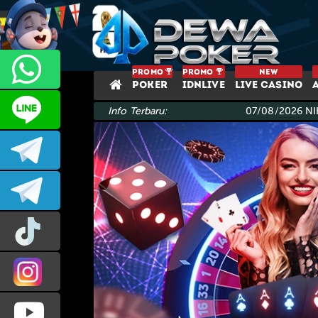
-
PROMO
PROMO
NEW
POKER
IDNLIVE
LIVE CASINO
CS2DEWAPOKER
Info Terbaru:
07/08/2026
NIKMATI KE
dewapoker_infoo
dewapoker_info
prmdewapkr
prmdewapkr
DEWAPOKEROFFICIAL