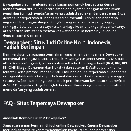
siap membantu anda kapan pun untuk bergabung dengan
© Copyright 2026 dewapokerbest.net - All right reserved | 18+
Dewapoker
mendaftarkan diri kalian secara aman dan nyaman dengan memastikan
pengisian formulir pendaftaran yang sudah disediakan dengan benar. Situs
dewapoker terpercaya di Indonesia telah memiliki server dari beberapa
negara di luar negeri dengan tingkat pengamanan data yang tinggi,
sehingga data dari para player akan terjaga keamanannya, player tentunya
akan bertransaksi tanpa merasa khawatir dan bisa bermain judi online
dengan santai dan aman.
Dewapoker : Situs Judi Online No. 1 Indonesia,
Hadiah Berlimpah
Demi terciptanya suasana permainan yang aman dan nyaman, Dewapoker
menyediakan segala fasilitas terbaik. Misalnya customer service 24/7, daftar
akun Dewapoker gratis, pilihan terbanyak ada di berbagai bank (BCA, BNI, BRI,
BII, CIMB Niaga, Danamon dan Mandiri) dan setoran E-Wallet, penarikan tak
terbatas serta promosi menarik. Situs taruhan online terpercaya di Indonesia
ini juga dilatih untuk tetap profesional dan ramah saat melayani pelanggan
selama 24 jam. Karenanya, Anda tidak perlu khawatir kesulitan saat berjudi
di situs Dewapoker. Bergabunglah bersama kami dengan cara mendaftar di
menu daftar yang sudah tertera.
FAQ - Situs Terpercaya Dewapoker
Amankah Bermain Di Situs Dewapoker?
Sangatlah aman bermain di judi online Dewapoker, Karena Dewapoker
merupakan website yang mendapatkan lisensi resmi dari pagcor dan