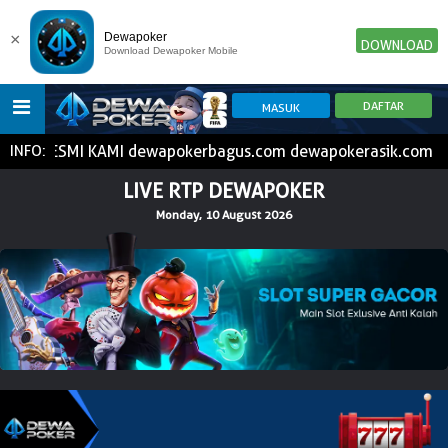
×
Dewapoker
DOWNLOAD
Download Dewapoker Mobile
 LINK RESMI KAMI dewapokerbagus.com dewapokerasik.com !
INFO:
HOME
LIVE RTP DEWAPOKER
Monday, 10 August 2026
POKER
SLOT GAME
IDN E-LOTTERY
NEW
NEW
SPORTBOOK
LIVE CASINO
IDNLIVE
NEW
TOGEL
ESPORTS
ARCADE
NEW
NEW
NEW
TEMBAK IKAN
IDNRAFFLE
IDNTRADE